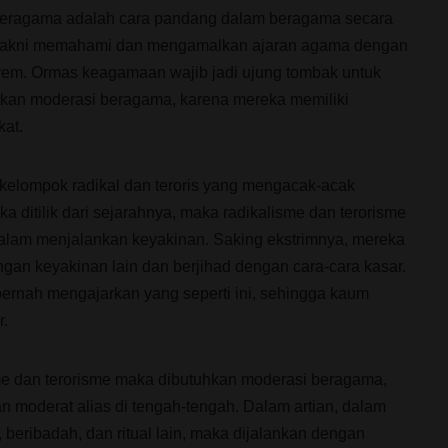
eragama adalah cara pandang dalam beragama secara
yakni memahami dan mengamalkan ajaran agama dengan
trem. Ormas keagamaan wajib jadi ujung tombak untuk
kan moderasi beragama, karena mereka memiliki
kat.
 kelompok radikal dan teroris yang mengacak-acak
ka ditilik dari sejarahnya, maka radikalisme dan terorisme
dalam menjalankan keyakinan. Saking ekstrimnya, mereka
an keyakinan lain dan berjihad dengan cara-cara kasar.
 pernah mengajarkan yang seperti ini, sehingga kaum
r.
me dan terorisme maka dibutuhkan moderasi beragama,
 moderat alias di tengah-tengah. Dalam artian, dalam
beribadah, dan ritual lain, maka dijalankan dengan