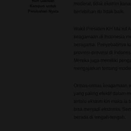
Ruh Dakwah
moderat, tidak ekstrim kana
Kampus untuk
berlebihan itu tidak baik.
Perubahan Nyata
Wakil Presiden KH Ma’ruf
keagamaan di Indonesia m
beragama. Penyebabnya ka
provinsi-provinsi di Indo
Mereka juga memiliki peng
mengajarkan tentang moder
Ormas-ormas keagamaan wa
yang paling efektif dalam m
terlalu ekstrim kiri maka i
bisa menjadi ekstrimis. S
berada di tengah-tengah.