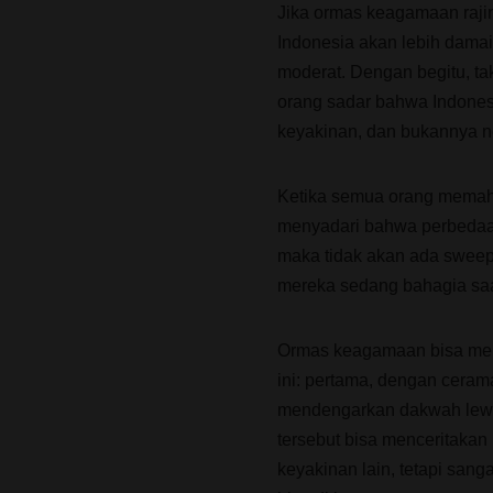
Jika ormas keagamaan raj
Indonesia akan lebih dam
moderat. Dengan begitu, t
orang sadar bahwa Indones
keyakinan, dan bukannya ne
Ketika semua orang memah
menyadari bahwa perbedaan 
maka tidak akan ada sweep
mereka sedang bahagia saat
Ormas keagamaan bisa men
ini: pertama, dengan cera
mendengarkan dakwah lewa
tersebut bisa menceritakan
keyakinan lain, tetapi sang