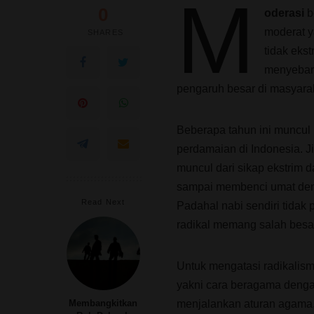
M
0
oderasi
b
moderat 
SHARES
tidak eks
menyebar
pengaruh besar di masyara
Beberapa tahun ini muncul
perdamaian di Indonesia. Ji
muncul dari sikap ekstrim 
sampai membenci umat deng
Read Next
Padahal nabi sendiri tidak
radikal memang salah besa
Untuk mengatasi radikalis
yakni cara beragama dengan
menjalankan aturan agama, 
Membangkitkan