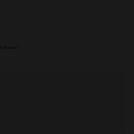
Mengupas Problematika Wudhu
b ditandai
*