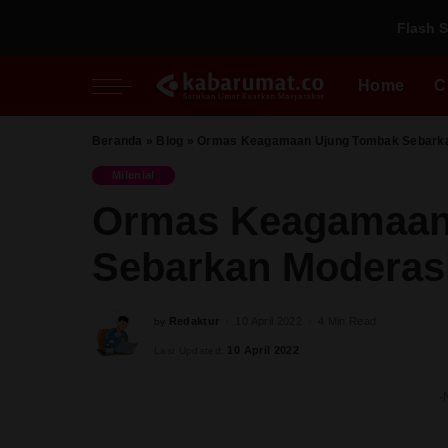
Flash S
Nasional
Inspiratif
Fikih Pradaban
Regional
Perspektif
Kupi
Home
C
Al Quds
Pesantren
Perempuan
Beranda
»
Blog
»
Ormas Keagamaan Ujung Tombak Sebark
Nasional
Inspiratif
Fikih Pradaban
Milenial
Milenial
Regional
Perspektif
Kupi
Ormas Keagamaan
Al Quds
Pesantren
Sebarkan Moderas
Perempuan
Milenial
Redaktur
10 April 2022
4 Min Read
by
Posted
by
10 April 2022
Last Updated:
-