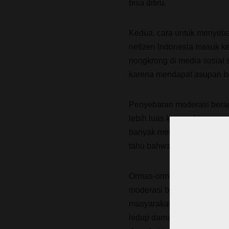
bisa ditiru.
Kedua, cara untuk menyeba
netizen Indonesia masuk k
nongkrong di media sosial 
karena mendapat asupan be
Penyebaran moderasi berag
lebih luas karena bisa menca
banyak menyebarkan berita p
tahu bahwa rakyat Indones
Ormas-ormas keagamaan ya
moderasi beragama dan mer
masyarakat. Dengan menye
hidup damai dan penuh tole