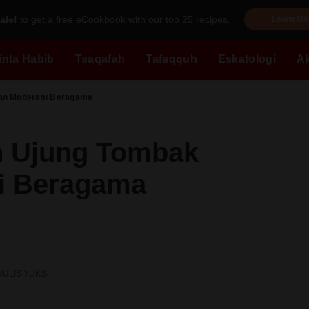
ale!
to get a free eCookbook with our top 25 recipes.
Learn Mo
inta Habib
Tsaqafah
Tafaqquh
Eskatologi
A
an Moderasi Beragama
 Ujung Tombak
i Beragama
NULIS YUKS-