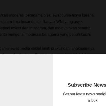
rkan moderasi beragama bisa lewat dunia maya karena
e dalam lima besar dunia. Banyak WNI yang asyik
seperti twitter dan instagram, dan mereka akan senang
rita mengenai moderasi beragama yang penuh kasih.
ama lewat media sosial lebih praktis dan jangkauannya
kup seluruh dunia. Selain itu, kita perlu untuk lebih
ositif daripada negatif, agar netizen di seluruh dunia juga
ia beragama dengan moderat.
ng ada di Indonesia diminta untuk menyebarkan
Subscribe Newsl
eka jadi ujung tombak karena memiliki pengaruh besar di
Get our latest news straig
barkan moderasi beragama maka rakyat Indonesia bisa
inbox.
ransi, serta menolak penyebaran radikalisme, terorisme,