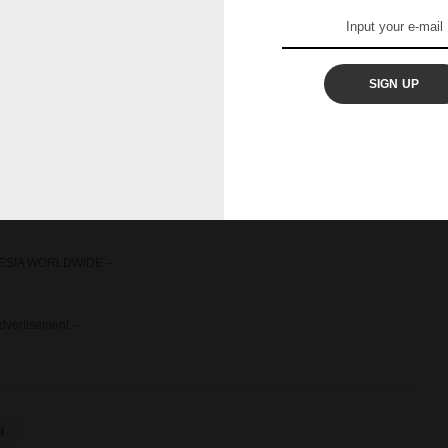
SIGN UP
ESIA WORLDWIDE –
dvertisement –