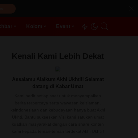
re
khbar
Kolom
Event
Kenali Kami Lebih Dekat
Assalamu Alaikum Akhi Ukhti!! Selamat
datang di Kabar Umat
Kami hadir setiap saat untuk menyampaikan
berita terpercaya serta wawasan keislaman,
keindonesiaan dan kebudayaan hanya buat Akhi
Ukhti. Bantu sukseskan Visi kami satukan umat
kuatkan masyarakat dengan cara share konten
kami kepada teman-teman terdekat Akhi Ukhti !