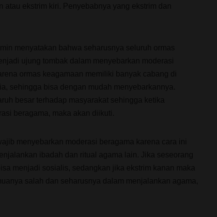
n atau ekstrim kiri. Penyebabnya yang ekstrim dan
 Amin menyatakan bahwa seharusnya seluruh ormas
enjadi ujung tombak dalam menyebarkan moderasi
rena ormas keagamaan memiliki banyak cabang di
nesia, sehingga bisa dengan mudah menyebarkannya.
aruh besar terhadap masyarakat sehingga ketika
asi beragama, maka akan diikuti.
jib menyebarkan moderasi beragama karena cara ini
enjalankan ibadah dan ritual agama lain. Jika seseorang
a bisa menjadi sosialis, sedangkan jika ekstrim kanan maka
emuanya salah dan seharusnya dalam menjalankan agama,