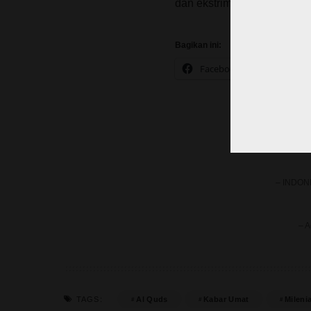
dan ekstrimisme.
Bagikan ini:
Facebook
X
– INDON
– A