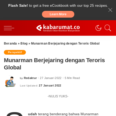
Flash Sale!
to get a free eCookbook with our top 25 recipes.
Learn More
Beranda
»
Blog
»
Munarman Berjejaring dengan Teroris Global
Perspektif
Munarman Berjejaring dengan Teroris
Global
Redaktur
27 Januari 2022
5 Min Read
by
Posted
by
27 Januari 2022
Last Updated:
-NULIS YUKS-
udah
terang benderang bahwa Munarman