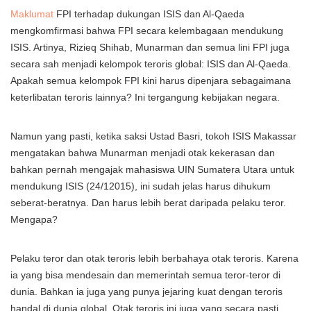
Maklumat
FPI terhadap dukungan ISIS dan Al-Qaeda
mengkomfirmasi bahwa FPI secara kelembagaan mendukung
ISIS. Artinya, Rizieq Shihab, Munarman dan semua lini FPI juga
secara sah menjadi kelompok teroris global: ISIS dan Al-Qaeda.
Apakah semua kelompok FPI kini harus dipenjara sebagaimana
keterlibatan teroris lainnya? Ini tergangung kebijakan negara.
Namun yang pasti, ketika saksi Ustad Basri, tokoh ISIS Makassar
mengatakan bahwa Munarman menjadi otak kekerasan dan
bahkan pernah mengajak mahasiswa UIN Sumatera Utara untuk
mendukung ISIS (24/12015), ini sudah jelas harus dihukum
seberat-beratnya. Dan harus lebih berat daripada pelaku teror.
Mengapa?
Pelaku teror dan otak teroris lebih berbahaya otak teroris. Karena
ia yang bisa mendesain dan memerintah semua teror-teror di
dunia. Bahkan ia juga yang punya jejaring kuat dengan teroris
handal di dunia global. Otak teroris ini juga yang secara pasti