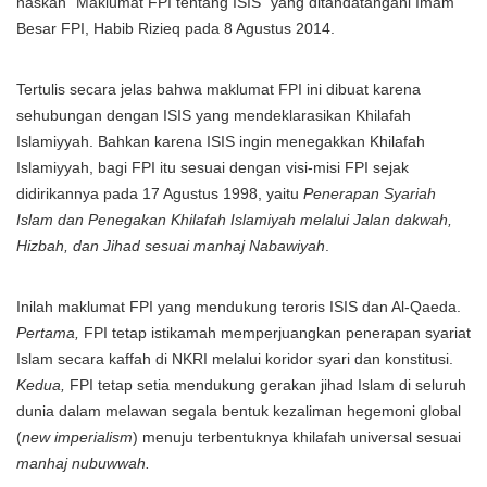
naskah “Maklumat FPI tentang ISIS” yang ditandatangani Imam
Besar FPI, Habib Rizieq pada 8 Agustus 2014.
Tertulis secara jelas bahwa maklumat FPI ini dibuat karena
sehubungan dengan ISIS yang mendeklarasikan Khilafah
Islamiyyah. Bahkan karena ISIS ingin menegakkan Khilafah
Islamiyyah, bagi FPI itu sesuai dengan visi-misi FPI sejak
didirikannya pada 17 Agustus 1998, yaitu
Penerapan Syariah
Islam dan Penegakan Khilafah Islamiyah melalui Jalan dakwah,
Hizbah, dan Jihad sesuai manhaj Nabawiyah
.
Inilah maklumat FPI yang mendukung teroris ISIS dan Al-Qaeda.
Pertama,
FPI tetap istikamah memperjuangkan penerapan syariat
Islam secara kaffah di NKRI melalui koridor syari dan konstitusi.
Kedua,
FPI tetap setia mendukung gerakan jihad Islam di seluruh
dunia dalam melawan segala bentuk kezaliman hegemoni global
(
new imperialism
) menuju terbentuknya khilafah universal sesuai
manhaj nubuwwah.