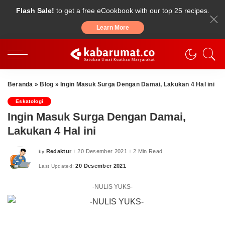
Flash Sale!
to get a free eCookbook with our top 25 recipes.
Learn More
Beranda
»
Blog
»
Ingin Masuk Surga Dengan Damai, Lakukan 4 Hal ini
Eskatologi
Ingin Masuk Surga Dengan Damai,
Lakukan 4 Hal ini
Redaktur
20 Desember 2021
2 Min Read
by
Posted
by
20 Desember 2021
Last Updated:
-NULIS YUKS-