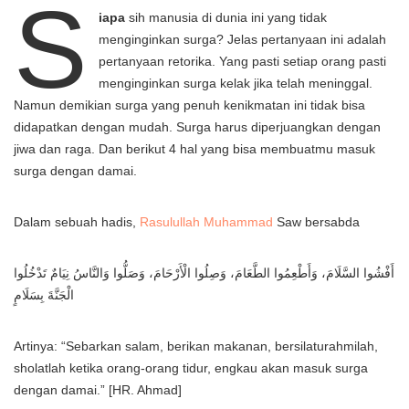
S
iapa
sih manusia di dunia ini yang tidak
menginginkan surga? Jelas pertanyaan ini adalah
pertanyaan retorika. Yang pasti setiap orang pasti
menginginkan surga kelak jika telah meninggal.
Namun demikian surga yang penuh kenikmatan ini tidak bisa
didapatkan dengan mudah. Surga harus diperjuangkan dengan
jiwa dan raga. Dan berikut 4 hal yang bisa membuatmu masuk
surga dengan damai.
Dalam sebuah hadis,
Rasulullah Muhammad
Saw bersabda
أَفْشُوا السَّلَامَ، وَأَطْعِمُوا الطَّعَامَ، وَصِلُوا الْأَرْحَامَ، وَصَلُّوا وَالنَّاسُ نِيَامٌ تَدْخُلُوا
الْجَنَّةَ بِسَلَامٍ
Artinya: “Sebarkan salam, berikan makanan, bersilaturahmilah,
sholatlah ketika orang-orang tidur, engkau akan masuk surga
dengan damai.” [HR. Ahmad]