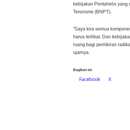
kebijakan Pentahelix yan
Terorisme (BNPT).
“Saya kira semua komponen 
harus terlibat. Dan kebija
ruang bagi pemikiran radika
ujarnya.
Bagikan ini:
Facebook
X
– INDON