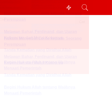
khbar
Kolom
Event
Kenali Kami Lebih Dekat
Assalamu Alaikum Akhi Ukhti!! Selamat
datang di Kabar Umat
Kami hadir setiap saat untuk menyampaikan
berita terpercaya serta wawasan keislaman,
keindonesiaan dan kebudayaan hanya buat Akhi
Ukhti. Bantu sukseskan Visi kami satukan umat
kuatkan masyarakat dengan cara share konten
kami kepada teman-teman terdekat Akhi Ukhti !