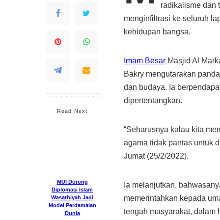
radikalisme dan 
menginfiltrasi ke seluruh la
kehidupan bangsa.
Imam Besar
Masjid Al Mark
Bakry mengutarakan pandan
dan budaya. Ia berpendapat
dipertentangkan.
Read Next
“Seharusnya kalau kita me
agama tidak pantas untuk 
Jumat (25/2/2022).
MUI Dorong
Ia melanjutkan, bahwasany
Diplomasi Islam
memerintahkan kepada umat 
Wasathiyah Jadi
Model
tengah masyarakat, dalam h