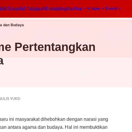
inta Habib
Tsaqafah
Tafaqquh
Eskatologi
A
ma dan Budaya
sme Pertentangkan
a
NULIS YUKS-
baru ini masyarakat dihebohkan dengan narasi yang
kan antara agama dan budaya. Hal ini membuktikan