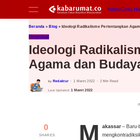
Nasional
Inspiratif
Fikih Pradaban
Home
C
Regional
Perspektif
Kupi
Al Quds
Pesantren
Beranda
»
Blog
»
Ideologi Radikalisme Pertentangkan Aga
Perempuan
Nasional
Inspiratif
Fikih Pradaban
Regional
Milenial
Regional
Perspektif
Kupi
Ideologi Radikali
Al Quds
Pesantren
Agama dan Buday
Perempuan
Milenial
Redaktur
1 Maret 2022
2 Min Read
by
Posted
by
1 Maret 2022
Last Updated:
-
M
0
akassar
– Baru-
mengkontradiksi
SHARES