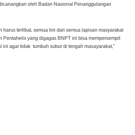
g dicanangkan oleh Badan Nasional Penanggulangan
harus terlibat, semua lini dari semua lapisan masyarakat
kan Pentahelix yang digagas BNPT ini bisa mempersempit
l ini agar tidak tumbuh subur di tengah masayarakat,”
ESIA WORLDWIDE –