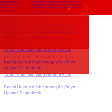
khbar
Kolom
Event
Kenali Kami Lebih Dekat
Assalamu Alaikum Akhi Ukhti!! Selamat
datang di Kabar Umat
Kami hadir setiap saat untuk menyampaikan
berita terpercaya serta wawasan keislaman,
keindonesiaan dan kebudayaan hanya buat Akhi
Ukhti. Bantu sukseskan Visi kami satukan umat
kuatkan masyarakat dengan cara share konten
kami kepada teman-teman terdekat Akhi Ukhti !