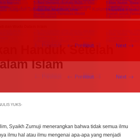
inta Habib
Tsaqafah
Tafaqquh
Eskatologi
A
di dan Wudu Dalam Islam
an Handuk Setelah
alam Islam
NULIS YUKS-
alim, Syaikh Zurnuji menerangkan bahwa tidak semua ilmu
nya ilmu hal atau ilmu mengenai apa-apa yang menjadi