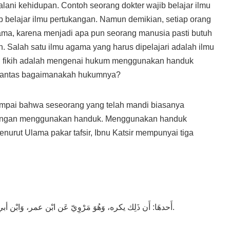
ani kehidupan. Contoh seorang dokter wajib belajar ilmu
ib belajar ilmu pertukangan. Namun demikian, setiap orang
gama, karena menjadi apa pun seorang manusia pasti butuh
. Salah satu ilmu agama yang harus dipelajari adalah ilmu
ilmu fikih adalah mengenai hukum menggunakan handuk
 Lantas bagaimanakah hukumnya?
umpai bahwa seseorang yang telah mandi biasanya
engan menggunakan handuk. Menggunakan handuk
nurut Ulama pakar tafsir, Ibnu Katsir mempunyai tiga
أَحدهَا: أَن ذَلِك يكره، وَهُوَ مَرْوِيّ عَن ابْن عمر، وَابْن أبي ليلى، لِأَن فِيهِ تبريا من الْعِبَادَة.