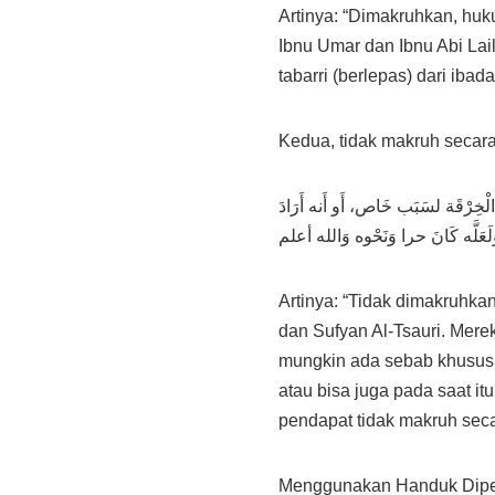
Tradisi
Artinya: “Dimakruhkan, huk
Ibnu Umar dan Ibnu Abi Lai
tabarri (berlepas) dari ibada
Kedua, tidak makruh secara
الْخِرْقَة لسَبَب خَاص، أَو أَنه أَرَادَ
Artinya: “Tidak dimakruhka
dan Sufyan Al-Tsauri. Mer
mungkin ada sebab khusus, 
atau bisa juga pada saat it
pendapat tidak makruh seca
Menggunakan Handuk Dipe