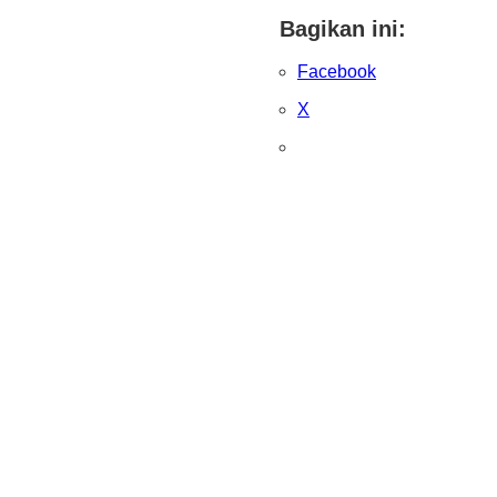
Bagikan ini:
Facebook
X
– INDON
– A