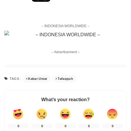
– INDONESIA WORLDWIDE –
– Advertisement –
Kabar Umat
Tafaqquh
TAGS:
What’s your reaction?
0
0
0
0
0