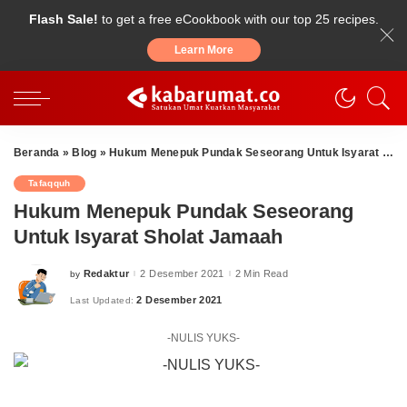
Flash Sale!
to get a free eCookbook with our top 25 recipes.
Learn More
Beranda
»
Blog
»
Hukum Menepuk Pundak Seseorang Untuk Isyarat Sholat Jamaah
Tafaqquh
Hukum Menepuk Pundak Seseorang
Untuk Isyarat Sholat Jamaah
Redaktur
2 Desember 2021
2 Min Read
by
Posted
by
2 Desember 2021
Last Updated:
-NULIS YUKS-