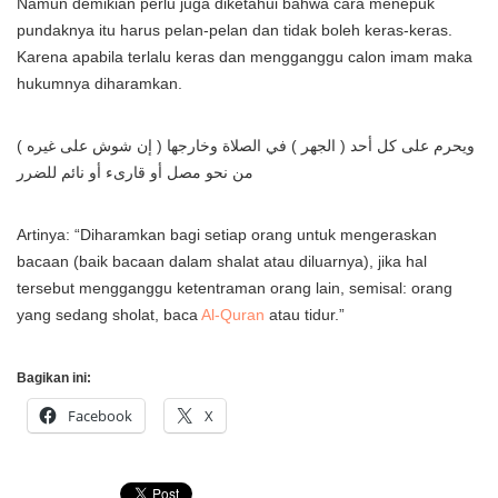
Namun demikian perlu juga diketahui bahwa cara menepuk
pundaknya itu harus pelan-pelan dan tidak boleh keras-keras.
Karena apabila terlalu keras dan mengganggu calon imam maka
hukumnya diharamkan.
ويحرم على كل أحد ( الجهر ) في الصلاة وخارجها ( إن شوش على غيره )
من نحو مصل أو قارىء أو نائم للضرر
Artinya: “Diharamkan bagi setiap orang untuk mengeraskan
bacaan (baik bacaan dalam shalat atau diluarnya), jika hal
tersebut mengganggu ketentraman orang lain, semisal: orang
yang sedang sholat, baca
Al-Quran
atau tidur.”
Bagikan ini:
Facebook
X