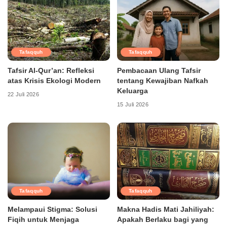
Tafaqquh
Tafaqquh
Tafsir Al-Qur’an: Refleksi
Pembacaan Ulang Tafsir
atas Krisis Ekologi Modern
tentang Kewajiban Nafkah
Keluarga
22 Juli 2026
15 Juli 2026
Tafaqquh
Tafaqquh
Melampaui Stigma: Solusi
Makna Hadis Mati Jahiliyah:
Fiqih untuk Menjaga
Apakah Berlaku bagi yang