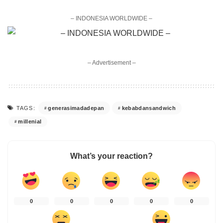
– INDONESIA WORLDWIDE –
– Advertisement –
generasimadadepan
kebabdansandwich
TAGS:
millenial
What’s your reaction?
0
0
0
0
0