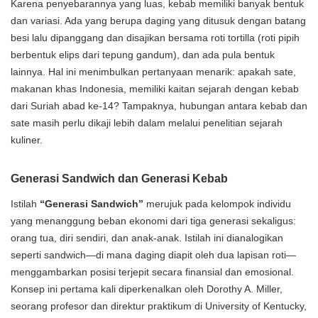
Karena penyebarannya yang luas, kebab memiliki banyak bentuk
dan variasi. Ada yang berupa daging yang ditusuk dengan batang
besi lalu dipanggang dan disajikan bersama roti tortilla (roti pipih
berbentuk elips dari tepung gandum), dan ada pula bentuk
lainnya. Hal ini menimbulkan pertanyaan menarik: apakah sate,
makanan khas Indonesia, memiliki kaitan sejarah dengan kebab
dari Suriah abad ke-14? Tampaknya, hubungan antara kebab dan
sate masih perlu dikaji lebih dalam melalui penelitian sejarah
kuliner.
Generasi Sandwich dan Generasi Kebab
Istilah
“Generasi Sandwich”
merujuk pada kelompok individu
yang menanggung beban ekonomi dari tiga generasi sekaligus:
orang tua, diri sendiri, dan anak-anak. Istilah ini dianalogikan
seperti sandwich—di mana daging diapit oleh dua lapisan roti—
menggambarkan posisi terjepit secara finansial dan emosional.
Konsep ini pertama kali diperkenalkan oleh Dorothy A. Miller,
seorang profesor dan direktur praktikum di University of Kentucky,