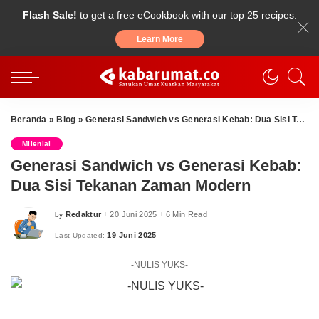
Flash Sale!
to get a free eCookbook with our top 25 recipes.
Learn More
Beranda
»
Blog
»
Generasi Sandwich vs Generasi Kebab: Dua Sisi Tekanan Zaman Modern
Milenial
Generasi Sandwich vs Generasi Kebab:
Dua Sisi Tekanan Zaman Modern
Redaktur
20 Juni 2025
6 Min Read
by
Posted
by
19 Juni 2025
Last Updated:
-NULIS YUKS-