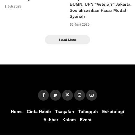
BUMN, UPN “Veteran” Jakarta
1 Juli 2025
Sosialisasikan Pasar Modal
Syariah
15 Juni 2025
Load More
Home
Cinta Habib
Tsaqafah
Tafaqquh
Eskatologi
Akhbar
Kolom
Event