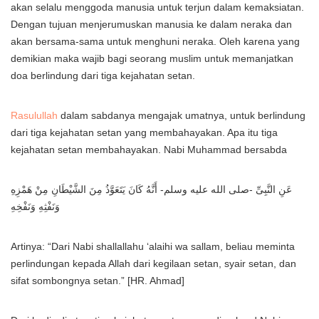
akan selalu menggoda manusia untuk terjun dalam kemaksiatan.
Dengan tujuan menjerumuskan manusia ke dalam neraka dan
akan bersama-sama untuk menghuni neraka. Oleh karena yang
demikian maka wajib bagi seorang muslim untuk memanjatkan
doa berlindung dari tiga kejahatan setan.
Rasulullah
dalam sabdanya mengajak umatnya, untuk berlindung
dari tiga kejahatan setan yang membahayakan. Apa itu tiga
kejahatan setan membahayakan. Nabi Muhammad bersabda
عَنِ النَّبِىِّ -صلى الله عليه وسلم- أَنَّهُ كَانَ يَتَعَوَّذُ مِنَ الشَّيْطَانِ مِنْ هَمْزِهِ
وَنَفْثِهِ وَنَفْخِهِ
Artinya: “Dari Nabi shallallahu ‘alaihi wa sallam, beliau meminta
perlindungan kepada Allah dari kegilaan setan, syair setan, dan
sifat sombongnya setan.” [HR. Ahmad]