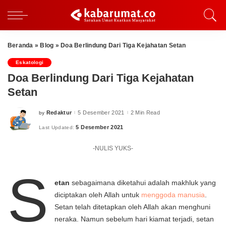
Beranda
»
Blog
»
Doa Berlindung Dari Tiga Kejahatan Setan
Eskatologi
Doa Berlindung Dari Tiga Kejahatan
Setan
Redaktur
5 Desember 2021
2 Min Read
by
Posted
by
5 Desember 2021
Last Updated:
-NULIS YUKS-
S
etan
sebagaimana diketahui adalah makhluk yang
diciptakan oleh Allah untuk
menggoda manusia
.
Setan telah ditetapkan oleh Allah akan menghuni
neraka. Namun sebelum hari kiamat terjadi, setan