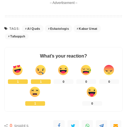
– Advertisement –
Al Quds
Eskatologis
Kabar Umat
TAGS:
Tafaqquh
What’s your reaction?
1
1
0
0
0
1
0
0
SHARES