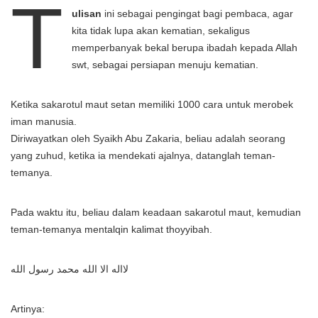
T
ulisan
ini sebagai pengingat bagi pembaca, agar
kita tidak lupa akan kematian, sekaligus
memperbanyak bekal berupa ibadah kepada Allah
swt, sebagai persiapan menuju kematian.
Ketika sakarotul maut setan memiliki 1000 cara untuk merobek
iman manusia.
Diriwayatkan oleh Syaikh Abu Zakaria, beliau adalah seorang
yang zuhud, ketika ia mendekati ajalnya, datanglah teman-
temanya.
Pada waktu itu, beliau dalam keadaan sakarotul maut, kemudian
teman-temanya mentalqin kalimat thoyyibah.
لااله الا الله محمد رسول الله
Artinya: