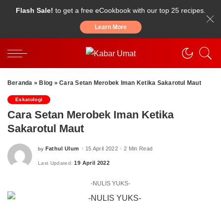
Flash Sale!
to get a free eCookbook with our top 25 recipes.
Learn More
Beranda
»
Blog
»
Cara Setan Merobek Iman Ketika Sakarotul Maut
Eskatologi
Cara Setan Merobek Iman Ketika
Sakarotul Maut
Fathul Ulum
15 April 2022
2 Min Read
by
Posted
by
19 April 2022
Last Updated:
-NULIS YUKS-