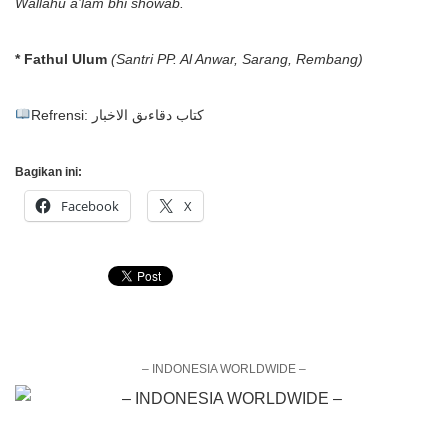
Wallahu a’lam bhi showab.
* Fathul Ulum
(Santri PP. Al Anwar, Sarang, Rembang)
Refrensi: كتاب دقاءىق الاخبار
Bagikan ini:
Facebook
X
– INDONESIA WORLDWIDE –