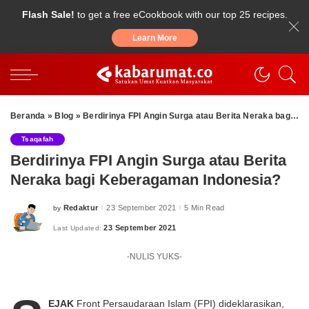
Flash Sale!
to get a free eCookbook with our top 25 recipes.
Learn More
Beranda
»
Blog
»
Berdirinya FPI Angin Surga atau Berita Neraka bagi Keberagaman Indonesia?
Tsaqafah
Berdirinya FPI Angin Surga atau Berita
Neraka bagi Keberagaman Indonesia?
Redaktur
23 September 2021
5 Min Read
by
Posted
by
23 September 2021
Last Updated:
-NULIS YUKS-
EJAK
Front Persaudaraan Islam (FPI) dideklarasikan,