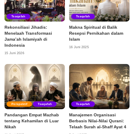
Tsaqafah
Tsaqafah
Rekonsiliasi Jihadis:
Makna Spiritual di Balik
Menelaah Transformasi
Resepsi Pernikahan dalam
Jama’ah Islamiyah di
Islam
Indonesia
16 Juni 2025
15 Juni 2026
Perspektif
Tsaqafah
Tsaqafah
Pandangan Empat Mazhab
Manajemen Organisasi
tentang Kehamilan di Luar
Berbasis Nilai-Nilai Qurani:
Nikah
Telaah Surah al-Shaff Ayat 4