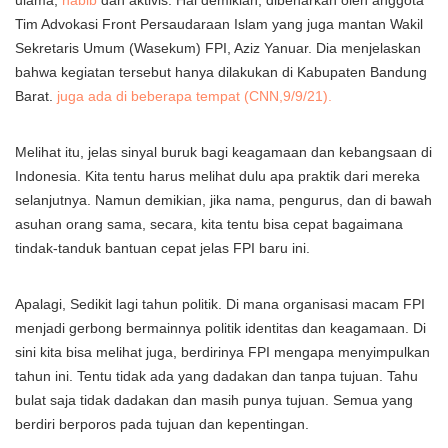
ulama,
habib
dan aktivis. Hal demikian, dibenarkan oleh anggota
Tim Advokasi Front Persaudaraan Islam yang juga mantan Wakil
Sekretaris Umum (Wasekum) FPI, Aziz Yanuar. Dia menjelaskan
bahwa kegiatan tersebut hanya dilakukan di Kabupaten Bandung
Barat.
juga ada di beberapa tempat (CNN,9/9/21).
Melihat itu, jelas sinyal buruk bagi keagamaan dan kebangsaan di
Indonesia. Kita tentu harus melihat dulu apa praktik dari mereka
selanjutnya. Namun demikian, jika nama, pengurus, dan di bawah
asuhan orang sama, secara, kita tentu bisa cepat bagaimana
tindak-tanduk bantuan cepat jelas FPI baru ini.
Apalagi, Sedikit lagi tahun politik. Di mana organisasi macam FPI
menjadi gerbong bermainnya politik identitas dan keagamaan. Di
sini kita bisa melihat juga, berdirinya FPI mengapa menyimpulkan
tahun ini. Tentu tidak ada yang dadakan dan tanpa tujuan. Tahu
bulat saja tidak dadakan dan masih punya tujuan. Semua yang
berdiri berporos pada tujuan dan kepentingan.