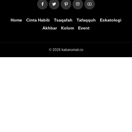
Home
Cinta Habib
Tsaqafah
Tafaqquh
Eskatologi
Akhbar
Kolom
Event
© 2026 kabarumat.co