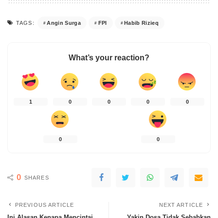
Angin Surga
FPI
Habib Rizieq
TAGS:
What’s your reaction?
1
0
0
0
0
0
0
0
SHARES
PREVIOUS ARTICLE
NEXT ARTICLE
Ini Alasan Kenapa Mencintai
Yakin Dosa Tidak Sebabkan