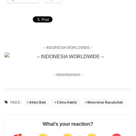
– INDONESIA WORLDWIDE –
– Advertisement –
Ahlul Bait
CInta Habib
Mencintai Rasulullah
TAGS:
What’s your reaction?