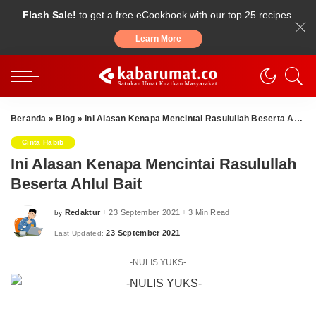
Flash Sale!
to get a free eCookbook with our top 25 recipes.
Learn More
Beranda
»
Blog
»
Ini Alasan Kenapa Mencintai Rasulullah Beserta Ahlul Bait
Cinta Habib
Ini Alasan Kenapa Mencintai Rasulullah
Beserta Ahlul Bait
Redaktur
23 September 2021
3 Min Read
by
Posted
by
23 September 2021
Last Updated:
-NULIS YUKS-