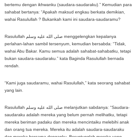
bertemu dengan ikhwanku (saudara-saudaraku).” Kemudian para
sahabat bertanya: “Apakah maksud engkau berkata demikian,
wahai Rasulullah ? Bukankah kami ini saudara-saudaramu?
Rasulullah صلى الله عليه وسلم menggelengkan kepalanya
perlahan-lahan sambil tersenyum, kemudian bersabda: “Tidak,
wahai Abu Bakar. Kamu semua adalah sahabat-sahabatku, tetapi
bukan saudara-saudaraku.” kata Baginda Rasulullah bernada
rendah.
“Kami juga saudaramu, wahai Rasulullah,” kata seorang sahabat
yang lain.
Rasulullah صلى الله عليه وسلم melanjutkan sabdanya: “Saudara-
saudaraku adalah mereka yang belum pernah melihatku, tetapi
mereka beriman padaku dan mereka mencintaiku melebihi anak
dan orang tua mereka. Mereka itu adalah saudara-saudaraku
dan mereka bersama denganku. Beruntunglah mereka yang