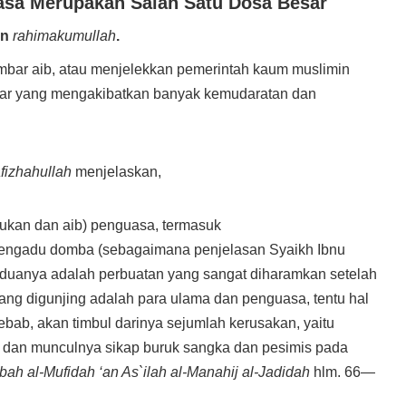
sa Merupakan Salah Satu Dosa Besar
in
rahimakumullah
.
bar aib, atau menjelekkan pemerintah kaum muslimin
sar yang mengakibatkan banyak kemudaratan dan
fizhahullah
menjelaskan,
ukan dan aib) penguasa, termasuk
engadu domba (sebagaimana penjelasan Syaikh Ibnu
eduanya adalah perbuatan yang sangat diharamkan setelah
 yang digunjing adalah para ulama dan penguasa, tentu hal
Sebab, akan timbul darinya sejumlah kerusakan, yaitu
n dan munculnya sikap buruk sangka dan pesimis pada
ibah al-Mufidah ‘an As`ilah al-Manahij al-Jadidah
hlm. 66—