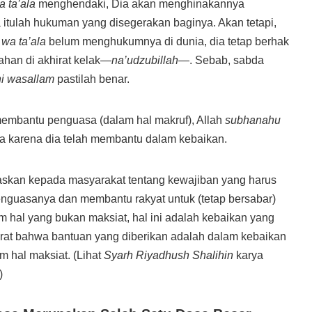
 ta’ala
menghendaki, Dia akan menghinakannya
 itulah hukuman yang disegerakan baginya. Akan tetapi,
wa ta’ala
belum menghukumnya di dunia, dia tetap berhak
han di akhirat kelak—
na’udzubillah
—. Sebab, sabda
hi wasallam
pastilah benar.
membantu penguasa (dalam hal makruf), Allah
subhanahu
 karena dia telah membantu dalam kebaikan.
laskan kepada masyarakat tentang kewajiban yang harus
nguasanya dan membantu rakyat untuk (tetap bersabar)
 hal yang bukan maksiat, hal ini adalah kebaikan yang
at bahwa bantuan yang diberikan adalah dalam kebaikan
 hal maksiat. (Lihat
Syarh Riyadhush Shalihin
karya
)