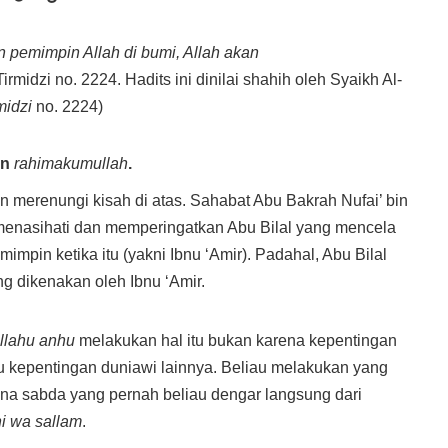
 pemimpin Allah di bumi, Allah akan
Tirmidzi no. 2224. Hadits ini dinilai shahih oleh Syaikh Al-
midzi
no. 2224)
in
rahimakumullah
.
n merenungi kisah di atas. Sahabat Abu Bakrah Nufai’ bin
enasihati dan memperingatkan Abu Bilal yang mencela
mpin ketika itu (yakni Ibnu ‘Amir). Padahal, Abu Bilal
g dikenakan oleh Ibnu ‘Amir.
llahu anhu
melakukan hal itu bukan karena kepentingan
tau kepentingan duniawi lainnya. Beliau melakukan yang
na sabda yang pernah beliau dengar langsung dari
hi wa sallam
.