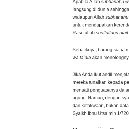
Apabila Allah
subhanahu wa
langsung di dunia sehingga
walaupun Allah
subhanahu 
untuk mendapatkan kerenda
Rasulullah
shallallahu alai
Sebaliknya, barang siapa 
wa ta’ala
akan menolongnya
Jika Anda ikut andil menje
mereka tunaikan kepada pe
menaati penguasanya dalam
agung. Namun, dengan syar
dan ketakwaan, bukan dalam
Syaikh Ibnu Utsaimin 1/720