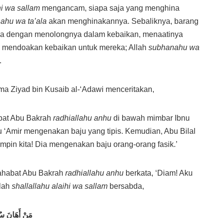
hi wa sallam
mengancam, siapa saja yang menghina
ahu wa ta’ala
akan menghinakannya. Sebaliknya, barang
a dengan menolongnya dalam kebaikan, menaatinya
n mendoakan kebaikan untuk mereka; Allah
subhanahu wa
.
ma Ziyad bin Kusaib al-‘Adawi menceritakan,
bat Abu Bakrah
radhiallahu anhu
di bawah mimbar Ibnu
nu ‘Amir mengenakan baju yang tipis. Kemudian, Abu Bilal
impin kita! Dia mengenakan baju orang-orang fasik.’
sahabat Abu Bakrah
radhiallahu anhu
berkata, ‘Diam! Aku
lah
shallallahu alaihi wa sallam
bersabda,
مَنْ أَهَانَ سُل