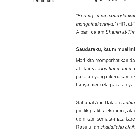
Pemimpin?
“Barang siapa merendahkan
menghinakannya.”
(HR. at-
Albani dalam
Shahih at-Tir
Saudaraku, kaum muslim
Mari kita memperhatikan da
al-Harits
radhiallahu anhu
m
pakaian yang dikenakan pemi
hanya mencela pakaian yan
Sahabat Abu Bakrah
radhia
politik praktis, ekonomi, a
demikan, semata-mata kare
Rasulullah
shallallahu alai