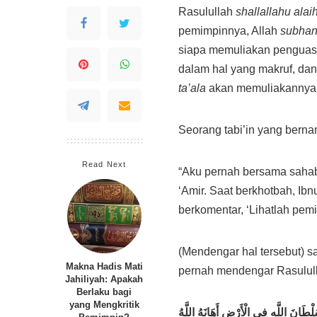
Rasulullah
shallallahu alai
pemimpinnya, Allah
subhan
siapa memuliakan penguas
dalam hal yang makruf, da
ta’ala
akan memuliakannya
Seorang tabi’in yang berna
Read Next
“Aku pernah bersama saha
‘Amir. Saat berkhotbah, Ib
berkomentar, ‘Lihatlah pem
(Mendengar hal tersebut) 
Makna Hadis Mati
pernah mendengar Rasulul
Jahiliyah: Apakah
Berlaku bagi
yang Mengkritik
ْطَانَ اللَّهِ فِي الْأَرْضِ أَهَانَهُ اللَّهُ