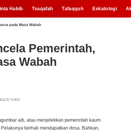
inta Habib
Tsaqafah
Tafaqquh
Eskatologi
A
husus pada Masa Wabah
cela Pemerintah,
asa Wabah
NULIS YUKS-
ngumbar aib, atau menjelekkan pemerintah kaum
 Pelakunya berhak mendapatkan dosa. Bahkan,