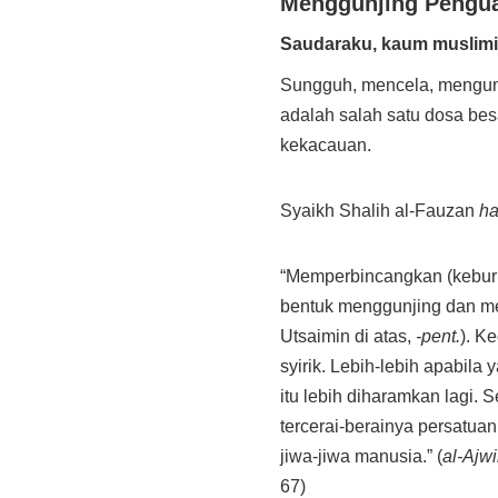
Menggunjing Pengua
Saudaraku, kaum muslim
Sungguh, mencela, mengum
adalah salah satu dosa be
kekacauan.
Syaikh Shalih al-Fauzan
ha
“Memperbincangkan (kebur
bentuk menggunjing dan m
Utsaimin di atas,
-pent.
). K
syirik. Lebih-lebih apabila
itu lebih diharamkan lagi. 
tercerai-berainya persatua
jiwa-jiwa manusia.” (
al-Ajw
67)