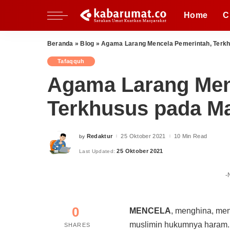
Nasional
Inspiratif
Fikih Pradaban
Home
C
Regional
Perspektif
Kupi
Al Quds
Pesantren
Beranda
»
Blog
»
Agama Larang Mencela Pemerintah, Terk
Perempuan
Nasional
Inspiratif
Fikih Pradaban
Tafaqquh
Milenial
Regional
Perspektif
Kupi
Agama Larang Men
Al Quds
Pesantren
Terkhusus pada M
Perempuan
Milenial
Redaktur
25 Oktober 2021
10 Min Read
by
Posted
by
25 Oktober 2021
Last Updated:
-
0
MENCELA
, menghina, me
muslimin hukumnya haram.
SHARES