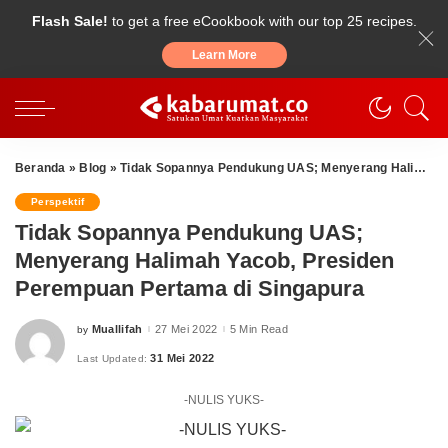
Flash Sale!
to get a free eCookbook with our top 25 recipes.
Learn More
Beranda
»
Blog
»
Tidak Sopannya Pendukung UAS; Menyerang Halimah Yacob, Presiden Perempuan Pertama di Singapura
Perspektif
Tidak Sopannya Pendukung UAS;
Menyerang Halimah Yacob, Presiden
Perempuan Pertama di Singapura
Muallifah
27 Mei 2022
5 Min Read
by
Posted
by
31 Mei 2022
Last Updated:
-NULIS YUKS-