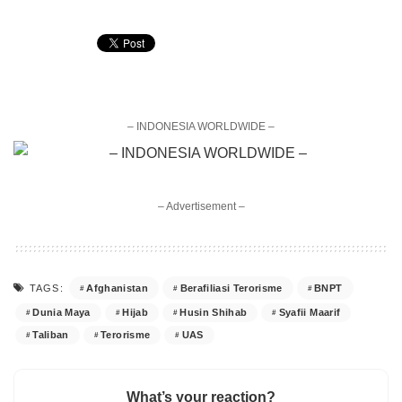
– INDONESIA WORLDWIDE –
– Advertisement –
Afghanistan
Berafiliasi Terorisme
BNPT
TAGS:
Dunia Maya
Hijab
Husin Shihab
Syafii Maarif
Taliban
Terorisme
UAS
What’s your reaction?