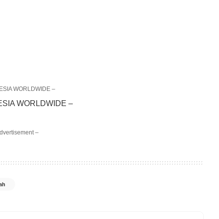
ESIA WORLDWIDE –
dvertisement –
ah