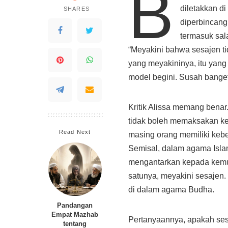
B
diletakkan di
SHARES
diperbincangk
termasuk sal
“Meyakini bahwa sesajen t
yang meyakininya, itu yan
model begini. Susah bange
Kritik Alissa memang benar
tidak boleh memaksakan ke
Read Next
masing orang memiliki keb
Semisal, dalam agama Isla
mengantarkan kepada kemus
satunya, meyakini sesajen. 
di dalam agama Budha.
Pandangan
Empat Mazhab
Pertanyaannya, apakah sesa
tentang