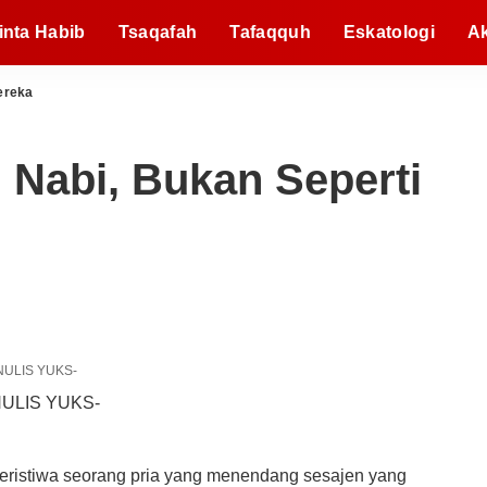
inta Habib
Tsaqafah
Tafaqquh
Eskatologi
A
ereka
 Nabi, Bukan Seperti
NULIS YUKS-
peristiwa seorang pria yang menendang sesajen yang