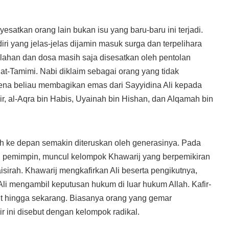
atkan orang lain bukan isu yang baru-baru ini terjadi.
 yang jelas-jelas dijamin masuk surga dan terpelihara
alahan dan dosa masih saja disesatkan oleh pentolan
at-Tamimi. Nabi diklaim sebagai orang yang tidak
rena beliau membagikan emas dari Sayyidina Ali kepada
ir, al-Aqra bin Habis, Uyainah bin Hishan, dan Alqamah bin
h ke depan semakin diteruskan oleh generasinya. Pada
i pemimpin, muncul kelompok Khawarij yang berpemikiran
irah. Khawarij mengkafirkan Ali beserta pengikutnya,
i mengambil keputusan hukum di luar hukum Allah. Kafir-
ut hingga sekarang. Biasanya orang yang gemar
r ini disebut dengan kelompok radikal.