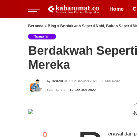
Nasional
Inspiratif
Fikih Pradaban
Home
C
Regional
Perspektif
Kupi
Al Quds
Pesantren
Beranda
»
Blog
»
Berdakwah Seperti Nabi, Bukan Seperti M
Perempuan
Nasional
Inspiratif
Fikih Pradaban
Tsaqafah
Milenial
Regional
Perspektif
Kupi
Berdakwah Seperti
Al Quds
Pesantren
Mereka
Perempuan
Milenial
Redaktur
12 Januari 2022
6 Min Read
by
Posted
by
12 Januari 2022
Last Updated:
-
0
erawal
dari 