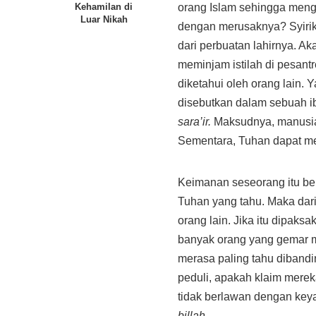
orang Islam sehingga men
Kehamilan di
Luar Nikah
dengan merusaknya? Syirik 
dari perbuatan lahirnya. Aka
meminjam istilah di pesantr
diketahui oleh orang lain. 
disebutkan dalam sebuah i
sara’ir.
Maksudnya, manusi
Sementara, Tuhan dapat me
Keimanan seseorang itu berk
Tuhan yang tahu. Maka dari
orang lain. Jika itu dipaks
banyak orang yang gemar m
merasa paling tahu diband
peduli, apakah klaim merek
tidak berlawan dengan keya
billah.