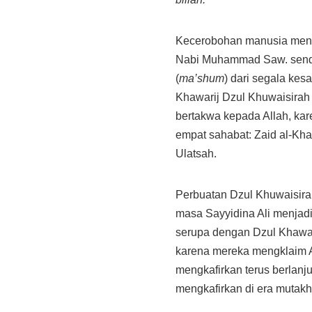
Kecerobohan manusia menyes
Nabi Muhammad Saw. sendiri
(
ma’shum
) dari segala kes
Khawarij Dzul Khuwaisirah 
bertakwa kepada Allah, ka
empat sahabat: Zaid al-Kha
Ulatsah.
Perbuatan Dzul Khuwaisira
masa Sayyidina Ali menjad
serupa dengan Dzul Khawais
karena mereka mengklaim Al
mengkafirkan terus berlanj
mengkafirkan di era mutakhi