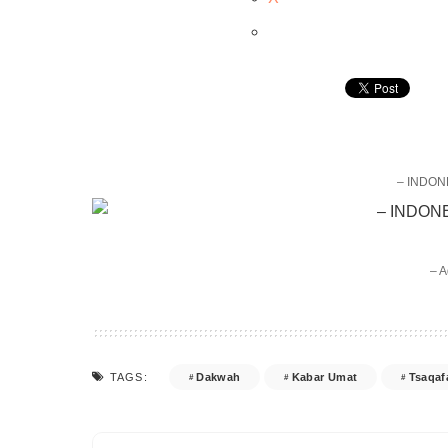
– INDON
– A
Dakwah
Kabar Umat
Tsaqaf
TAGS: