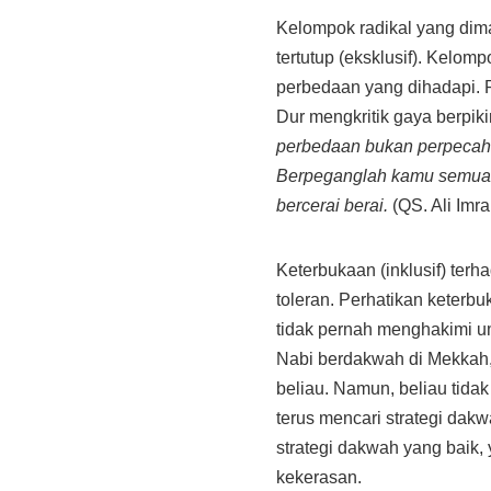
Kelompok radikal yang dim
tertutup (eksklusif). Kelom
perbedaan yang dihadapi. 
Dur mengkritik gaya berpikir
perbedaan bukan perpecah
Berpeganglah kamu semuany
bercerai berai.
(QS. Ali Imra
Keterbukaan (inklusif) te
toleran. Perhatikan keter
tidak pernah menghakimi u
Nabi berdakwah di Mekkah,
beliau. Namun, beliau tida
terus mencari strategi dak
strategi dakwah yang baik
kekerasan.