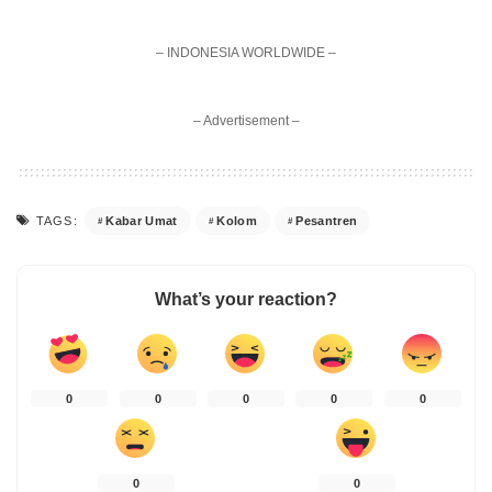
– INDONESIA WORLDWIDE –
– Advertisement –
Kabar Umat
Kolom
Pesantren
TAGS:
What’s your reaction?
0
0
0
0
0
0
0