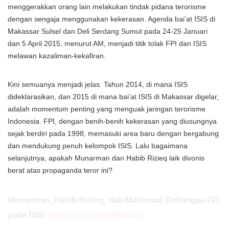
menggerakkan orang lain melakukan tindak pidana terorisme
dengan sengaja menggunakan kekerasan. Agenda bai’at ISIS di
Makassar Sulsel dan Deli Serdang Sumut pada 24-25 Januari
dan 5 April 2015, menurut AM, menjadi titik tolak FPI dan ISIS
melawan kazaliman-kekafiran.
Kini semuanya menjadi jelas. Tahun 2014, di mana ISIS
dideklarasikan, dan 2015 di mana bai’at ISIS di Makassar digelar,
adalah momentum penting yang menguak jaringan terorisme
Indonesia. FPI, dengan benih-benih kekerasan yang diusungnya
sejak berdiri pada 1998, memasuki area baru dengan bergabung
dan mendukung penuh kelompok ISIS. Lalu bagaimana
selanjutnya, apakah Munarman dan Habib Rizieq laik divonis
berat atas propaganda teror ini?
Munarman, Habib Rizieq, dan Maklumat Dukungan FPI
pada ISIS
https://t.co/zQegPcb41U