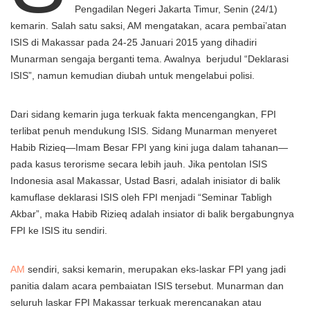
Pengadilan Negeri Jakarta Timur, Senin (24/1)
kemarin. Salah satu saksi, AM mengatakan, acara pembai’atan
ISIS di Makassar pada 24-25 Januari 2015 yang dihadiri
Munarman sengaja berganti tema. Awalnya berjudul “Deklarasi
ISIS”, namun kemudian diubah untuk mengelabui polisi.
Dari sidang kemarin juga terkuak fakta mencengangkan, FPI
terlibat penuh mendukung ISIS. Sidang Munarman menyeret
Habib Rizieq—Imam Besar FPI yang kini juga dalam tahanan—
pada kasus terorisme secara lebih jauh. Jika pentolan ISIS
Indonesia asal Makassar, Ustad Basri, adalah inisiator di balik
kamuflase deklarasi ISIS oleh FPI menjadi “Seminar Tabligh
Akbar”, maka Habib Rizieq adalah insiator di balik bergabungnya
FPI ke ISIS itu sendiri.
AM
sendiri, saksi kemarin, merupakan eks-laskar FPI yang jadi
panitia dalam acara pembaiatan ISIS tersebut. Munarman dan
seluruh laskar FPI Makassar terkuak merencanakan atau