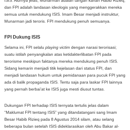
ISIS. Alurnya jelas; Munarman adalah tangan kanan Habib Rizieq,
dan FPI adalah landasan ideologis yang menggerakkan mereka
semua untuk mendukung ISIS. Imam Besar menjadi instruktur,
Munarman jadi teroris. FPI mendukung penuh semuanya.
FPI Dukung ISIS
Selama ini, FPI selalu
playing victim
dengan narasi terorisasi;
suatu istilah penyangkalan atas ketidakterlibatan FPI pada
terorisme meskipun faktanya mereka mendukung penuh ISIS.
Sidang kemarin menjadi titik kejelasan dari status FPI, dan
menjadi landasan hukum untuk pemidanaan para pucuk FPI yang
ada di balik propaganda ISIS. Tentu saja para laskar FPI lainnya
yang pernah berbai’at ke ISIS juga mesti diusut tuntas.
Dukungan FPI terhadap ISIS ternyata tertulis jelas dalam
“Maklumat FPI tentang ISIS” yang ditandatangani sang Imam
Besar Habib Rizieq pada 8 Agustus 2014 silam, atau selang
beberapa bulan setelah ISIS dideklarasikan oleh Abu Bakar al-