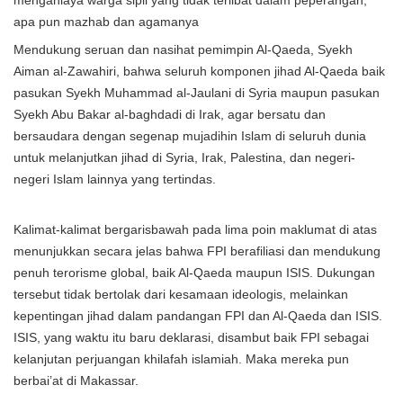
menganiaya warga sipil yang tidak terlibat dalam peperangan,
apa pun mazhab dan agamanya
Mendukung seruan dan nasihat pemimpin Al-Qaeda, Syekh
Aiman al-Zawahiri, bahwa seluruh komponen jihad Al-Qaeda baik
pasukan Syekh Muhammad al-Jaulani di Syria maupun pasukan
Syekh Abu Bakar al-baghdadi di Irak, agar bersatu dan
bersaudara dengan segenap mujadihin Islam di seluruh dunia
untuk melanjutkan jihad di Syria, Irak, Palestina, dan negeri-
negeri Islam lainnya yang tertindas.
Kalimat-kalimat bergarisbawah pada lima poin maklumat di atas
menunjukkan secara jelas bahwa FPI berafiliasi dan mendukung
penuh terorisme global, baik Al-Qaeda maupun ISIS. Dukungan
tersebut tidak bertolak dari kesamaan ideologis, melainkan
kepentingan jihad dalam pandangan FPI dan Al-Qaeda dan ISIS.
ISIS, yang waktu itu baru deklarasi, disambut baik FPI sebagai
kelanjutan perjuangan khilafah islamiah. Maka mereka pun
berbai’at di Makassar.