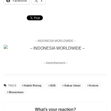
Facebook
X
– INDONESIA WORLDWIDE –
– Advertisement –
Habib Rizieq
ISIS
Kabar Umat
Kolom
TAGS:
Munarman
What’s your reaction?