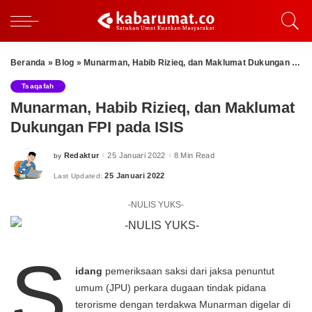
Beranda
»
Blog
»
Munarman, Habib Rizieq, dan Maklumat Dukungan FPI pada ISIS
Tsaqafah
Munarman, Habib Rizieq, dan Maklumat
Dukungan FPI pada ISIS
Redaktur
25 Januari 2022
8 Min Read
by
Posted
by
25 Januari 2022
Last Updated:
-NULIS YUKS-
S
idang
pemeriksaan saksi dari jaksa penuntut
umum (JPU) perkara dugaan tindak pidana
terorisme dengan terdakwa Munarman digelar di