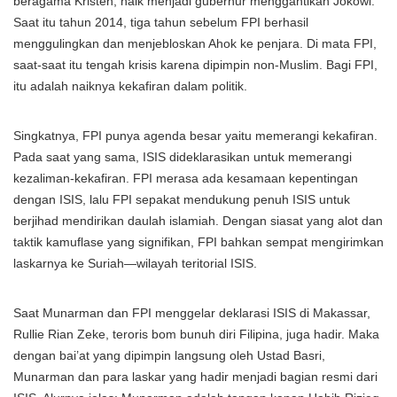
beragama Kristen, naik menjadi gubernur menggantikan Jokowi.
Saat itu tahun 2014, tiga tahun sebelum FPI berhasil
menggulingkan dan menjebloskan Ahok ke penjara. Di mata FPI,
saat-saat itu tengah krisis karena dipimpin non-Muslim. Bagi FPI,
itu adalah naiknya kekafiran dalam politik.
Singkatnya, FPI punya agenda besar yaitu memerangi kekafiran.
Pada saat yang sama, ISIS dideklarasikan untuk memerangi
kezaliman-kekafiran. FPI merasa ada kesamaan kepentingan
dengan ISIS, lalu FPI sepakat mendukung penuh ISIS untuk
berjihad mendirikan daulah islamiah. Dengan siasat yang alot dan
taktik kamuflase yang signifikan, FPI bahkan sempat mengirimkan
laskarnya ke Suriah—wilayah teritorial ISIS.
Saat Munarman dan FPI menggelar deklarasi ISIS di Makassar,
Rullie Rian Zeke, teroris bom bunuh diri Filipina, juga hadir. Maka
dengan bai’at yang dipimpin langsung oleh Ustad Basri,
Munarman dan para laskar yang hadir menjadi bagian resmi dari