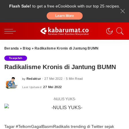
Flash Sale!
to get a free eCookbook with our top 25 recipes.
Learn More
Beranda
»
Blog
»
Radikalisme Kronis di Jantung BUMN
Tsaqafah
Radikalisme Kronis di Jantung BUMN
Redaktur
27 Mei 2022
5 Min Read
by
Posted
by
27 Mei 2022
Last Updated:
-NULIS YUKS-
Tagar #TelkomGagalBasmiRadikalis trending di Twitter sejak