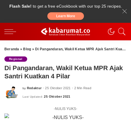
Flash Sale!
to get a free eCookbook with our top 25 recipes.
Learn More
Beranda
»
Blog
»
Di Pangandaran, Wakil Ketua MPR Ajak Santri Kuatkan 4 Pilar
Regional
Di Pangandaran, Wakil Ketua MPR Ajak
Santri Kuatkan 4 Pilar
Redaktur
25 Oktober 2021
2 Min Read
by
Posted
by
25 Oktober 2021
Last Updated:
-NULIS YUKS-