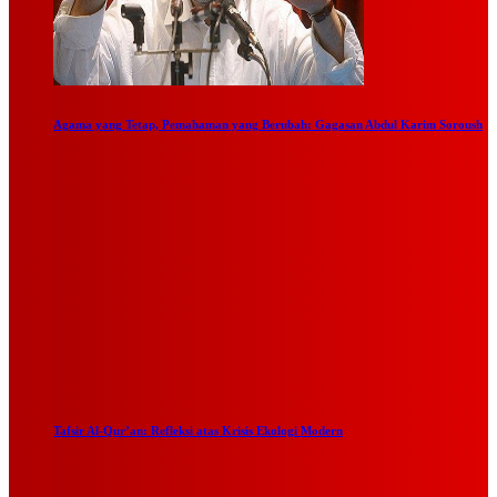
Agama yang Tetap, Pemahaman yang Berubah: Gagasan Abdul Karim Soroush
Tafsir Al-Qur’an: Refleksi atas Krisis Ekologi Modern