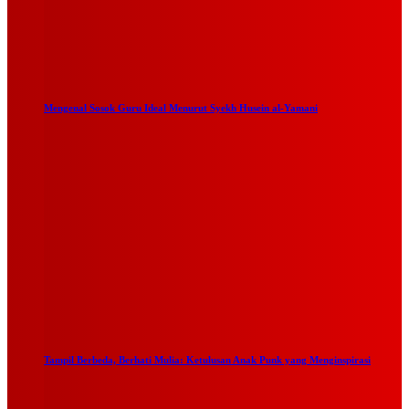
Mengenal Sosok Guru Ideal Menurut Syekh Husein al-Yamani
Tampil Berbeda, Berhati Mulia: Ketulusan Anak Punk yang Menginspirasi