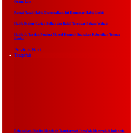
Orang Lain
Ramai Nasab Habib Dipersoalkan, Ini Komentar Habib Luthfi
Habib Syakur Curiga Zulhas dan Bahlil Terpapar Paham Wahabi
Habib Ja’far dan Pendeta Marcel Kompak Suarakan Kebersihan Tempat
Ibadah
Previous
Next
Tsaqafah
Rekonsiliasi Jihadis: Menelaah Transformasi Jama’ah Islamiyah di Indonesia