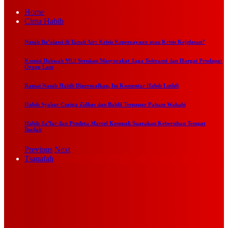
Home
Cinta Habib
Nasab Ba’alawi di Tanah Air: Krisis Kepercayaan atau Krisis Kejelasan?
Komisi Dakwah MUI Serukan Masyarakat Jaga Toleransi dan Hargai Pendapat
Orang Lain
Ramai Nasab Habib Dipersoalkan, Ini Komentar Habib Luthfi
Habib Syakur Curiga Zulhas dan Bahlil Terpapar Paham Wahabi
Habib Ja’far dan Pendeta Marcel Kompak Suarakan Kebersihan Tempat
Ibadah
Previous
Next
Tsaqafah