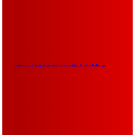
Pembacaan Ulang Tafsir tentang Kewajiban Nafkah Keluarga