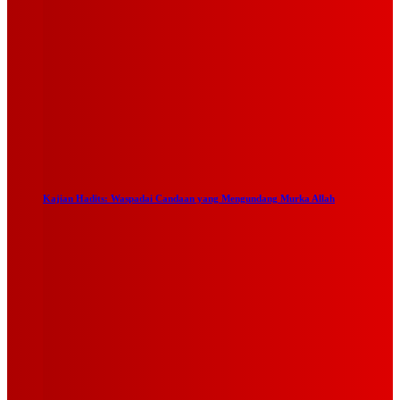
Kajian Hadits: Waspadai Candaan yang Mengundang Murka Allah