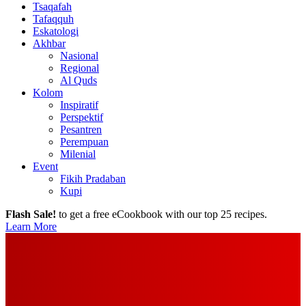
Tsaqafah
Tafaqquh
Eskatologi
Akhbar
Nasional
Regional
Al Quds
Kolom
Inspiratif
Perspektif
Pesantren
Perempuan
Milenial
Event
Fikih Pradaban
Kupi
Flash Sale!
to get a free eCookbook with our top 25 recipes.
Learn More