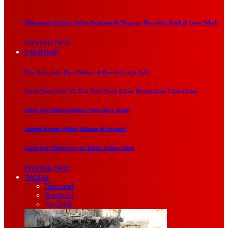
Melampaui Stigma: Solusi Fiqih untuk Menjaga Martabat Anak di Luar Nikah
Previous
Next
Eskatologi
Dua Nabi, Satu Doa: Ikhtiar di Bawah Langit Ilahi
Surah Yusuf Ayat 33: Doa Nabi Yusuf dalam Menghadapi Ujian Hidup
Lima Tips Mengantisipasi Tipu Daya Setan
Seginin Kurun Waktu Siksaan di Neraka?
Larangan Mempercayai Dukun Dalam Islam
Previous
Next
Akhbar
Nasional
Regional
Al Quds