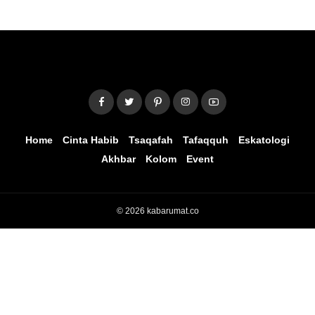
Home
Cinta Habib
Tsaqafah
Tafaqquh
Eskatologi
Akhbar
Kolom
Event
© 2026 kabarumat.co