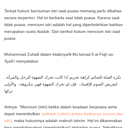
Terkait hukum berciuman istri saat puasa memang perlu dibahas
secara terperinci. Hal ini berbeda saat tidak puasa. Karena saat
tidak puasa, mencium istri adalah hal yang diperbolehkan bahkan
merupakan suatu ibadah. Dan berikut hukum mencium istri saat
puasa
Muhammad Zuhaili dalam kitabnyaAl-Mu’tamad fi al-Fiqh as-
Syafi’i menyatakan
تكره القبلة للصائم كراهة تحريم اذا كانت تحرك الشهوة للرجل والمرأة،
لتعريض الصوم للإفساد، فإن لم تحرك الشهوة فهي مكروهة، والأولى
تركها.
Artinya: “Mencium (istri) ketika dalam keadaan berpuasa serta
dapat menimbulkan
syahwat (nafsu) antara keduanya (suami dan
istri)
, maka hukumnya adalah makruh tahrim. Hal ini dikarenakan
bisa membahayakan (membatalkan) terhadap puasa. Sebaliknya,