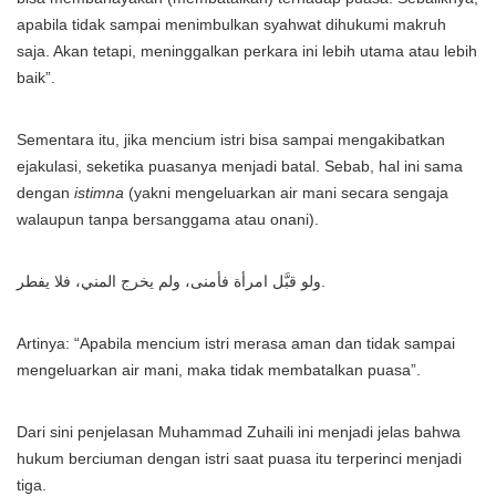
apabila tidak sampai menimbulkan syahwat dihukumi makruh
saja. Akan tetapi, meninggalkan perkara ini lebih utama atau lebih
baik”.
Sementara itu, jika mencium istri bisa sampai mengakibatkan
ejakulasi, seketika puasanya menjadi batal. Sebab, hal ini sama
dengan
istimna
(yakni mengeluarkan air mani secara sengaja
walaupun tanpa bersanggama atau onani).
ولو قبَّل امرأة فأمنى، ولم يخرج المني، فلا يفطر.
Artinya: “Apabila mencium istri merasa aman dan tidak sampai
mengeluarkan air mani, maka tidak membatalkan puasa”.
Dari sini penjelasan Muhammad Zuhaili ini menjadi jelas bahwa
hukum berciuman dengan istri saat puasa itu terperinci menjadi
tiga.