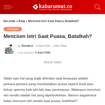
Beranda
»
Blog
»
Mencium Istri Saat Puasa, Batalkah?
Tafaqquh
Mencium Istri Saat Puasa, Batalkah?
Redaktur
5 April 2022
2 Min Read
by
Posted
by
5 April 2022
Last Updated:
-NULIS YUKS-
Salah satu hal yang wajib dihindari saat berpuasa adalah
perkara-perkara yang membatalkan puasa seperti inzal atau
keluar sperma baik laki-laki atau perempuan. Walaupun mencium
istri sendiri adalah hal yang diperbolehkan. Namun bagaimana
kalau mencium istri sendiri saat puasa, bolehkah?