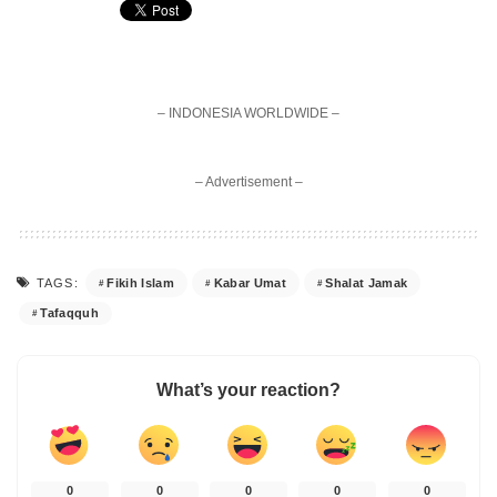
– INDONESIA WORLDWIDE –
– Advertisement –
Fikih Islam
Kabar Umat
Shalat Jamak
TAGS:
Tafaqquh
What’s your reaction?
0
0
0
0
0