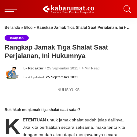
Beranda
»
Blog
»
Rangkap Jamak Tiga Shalat Saat Perjalanan, Ini Hukumnya
Tsaqafah
Rangkap Jamak Tiga Shalat Saat
Perjalanan, Ini Hukumnya
Redaktur
25 September 2021
4 Min Read
by
Posted
by
25 September 2021
Last Updated:
-NULIS YUKS-
Bolehkah menjamak tiga shalat saat safar?
K
ETENTUAN
untuk jamak shalat sudah jelas dalilnya.
Jika kita perhatikan secara seksama, maka tentu kita
dengan mudah akan dapat menjawabnya secara