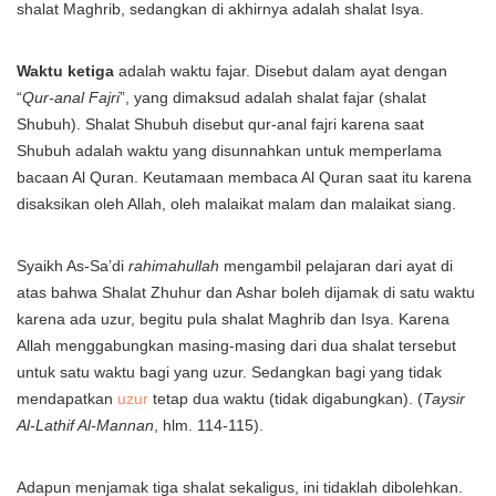
shalat Maghrib, sedangkan di akhirnya adalah shalat Isya.
Waktu ketiga
adalah waktu fajar. Disebut dalam ayat dengan
“
Qur-anal Fajri
”, yang dimaksud adalah shalat fajar (shalat
Shubuh). Shalat Shubuh disebut qur-anal fajri karena saat
Shubuh adalah waktu yang disunnahkan untuk memperlama
bacaan Al Quran. Keutamaan membaca Al Quran saat itu karena
disaksikan oleh Allah, oleh malaikat malam dan malaikat siang.
Syaikh As-Sa’di
rahimahullah
mengambil pelajaran dari ayat di
atas bahwa Shalat Zhuhur dan Ashar boleh dijamak di satu waktu
karena ada uzur, begitu pula shalat Maghrib dan Isya. Karena
Allah menggabungkan masing-masing dari dua shalat tersebut
untuk satu waktu bagi yang uzur. Sedangkan bagi yang tidak
mendapatkan
uzur
tetap dua waktu (tidak digabungkan). (
Taysir
Al-Lathif Al-Mannan
, hlm. 114-115).
Adapun menjamak tiga shalat sekaligus, ini tidaklah dibolehkan.