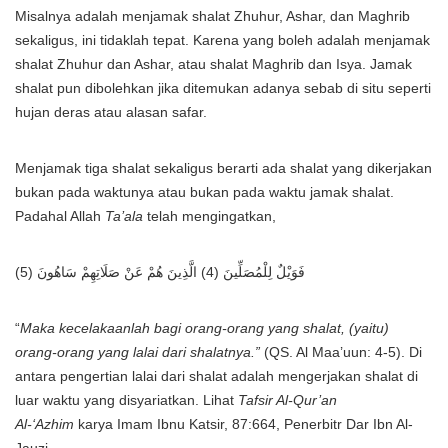
Misalnya adalah menjamak shalat Zhuhur, Ashar, dan Maghrib
sekaligus, ini tidaklah tepat. Karena yang boleh adalah menjamak
shalat Zhuhur dan Ashar, atau shalat Maghrib dan Isya. Jamak
shalat pun dibolehkan jika ditemukan adanya sebab di situ seperti
hujan deras atau alasan safar.
Menjamak tiga shalat sekaligus berarti ada shalat yang dikerjakan
bukan pada waktunya atau bukan pada waktu jamak shalat.
Padahal Allah
Ta’ala
telah mengingatkan,
فَوَيْلٌ لِلْمُصَلِّينَ (4) الَّذِينَ هُمْ عَنْ صَلَاتِهِمْ سَاهُونَ (5)
“
Maka kecelakaanlah bagi orang-orang yang shalat, (yaitu)
orang-orang yang lalai dari shalatnya.”
(QS. Al Maa’uun: 4-5). Di
antara pengertian lalai dari shalat adalah mengerjakan shalat di
luar waktu yang disyariatkan. Lihat
Tafsir Al-Qur’an
Al-‘Azhim
karya Imam Ibnu Katsir, 87:664, Penerbitr Dar Ibn Al-