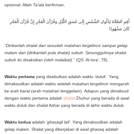
opsional. Allah
Ta’ala
berfirman,
أَقِمِ الصَّلَاةَ لِدُلُوكِ الشَّمْسِ إِلَى غَسَقِ اللَّيْلِ وَقُرْآَنَ الْفَجْرِ إِنَّ قُرْآَنَ الْفَجْرِ
كَانَ مَشْهُودًا
“
Dirikanlah shalat dari sesudah matahari tergelincir sampai gelap
malam dan (dirikanlah pula shalat) subuh. Sesungguhnya shalat
subuh itu disaksikan (oleh malaikat)
.” (QS. Al-Isra’: 78).
Waktu pertama
yang disebutkan adalah waktu ‘
duluk
’. Yang
dimaksudkan adalah waktu setelah matahari tergelincir mengarah
ke arah barat (arah matahari tenggelam). Adapun yang dimaksud
dengan waktu pertama adalah
shalat
Zhuhur yang berada di awal
waktu duluk dan shalat Ashar yang berada di akhir waktu duluk.
Waktu kedua
adalah ‘
ghasaqil lail
’. Yang dimaksudkan adalah
gelap malam. Shalat yang dikerjakan di awal ghasaq adalah