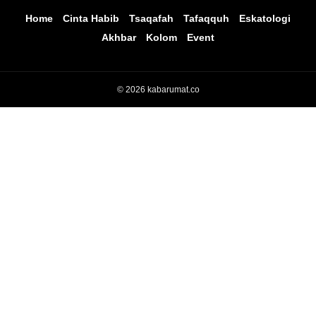
Home
Cinta Habib
Tsaqafah
Tafaqquh
Eskatologi
Akhbar
Kolom
Event
© 2026 kabarumat.co