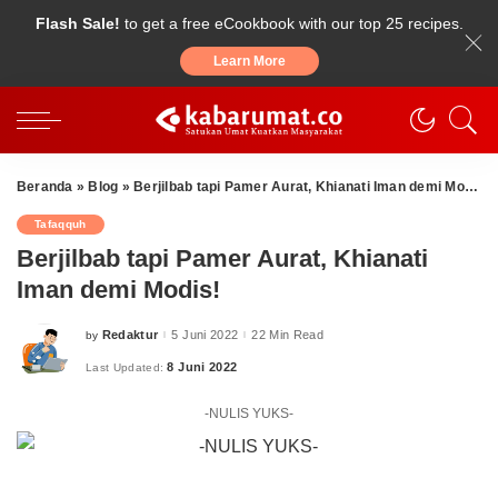
Flash Sale!
to get a free eCookbook with our top 25 recipes.
Learn More
Beranda
»
Blog
»
Berjilbab tapi Pamer Aurat, Khianati Iman demi Modis!
Tafaqquh
Berjilbab tapi Pamer Aurat, Khianati
Iman demi Modis!
Redaktur
5 Juni 2022
22 Min Read
by
Posted
by
8 Juni 2022
Last Updated:
-NULIS YUKS-